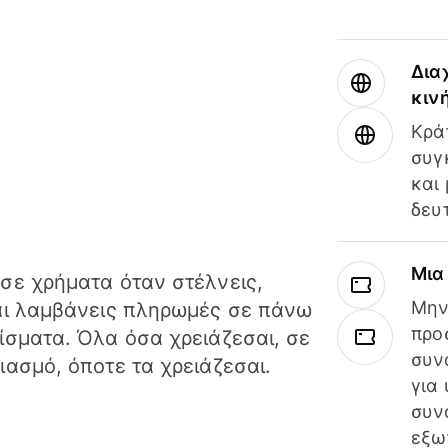
Δια
κιν
Κρά
συγ
και
δευ
Μια
σε χρήματα όταν στέλνεις,
Μην
αι λαμβάνεις πληρωμές σε πάνω
προ
ίσματα. Όλα όσα χρειάζεσαι, σε
συν
ιασμό, όποτε τα χρειάζεσαι.
για
συν
εξω