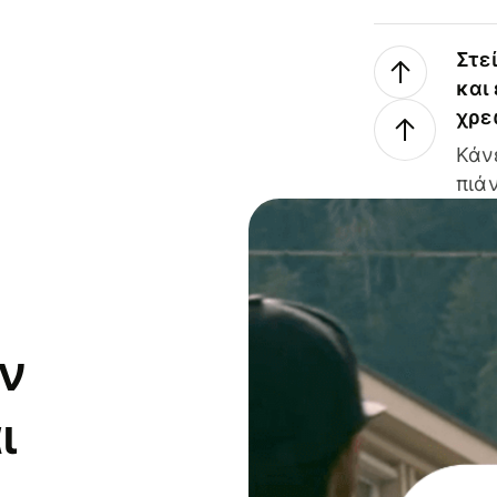
Στε
και
χρε
Κάν
πιάν
ν
ι