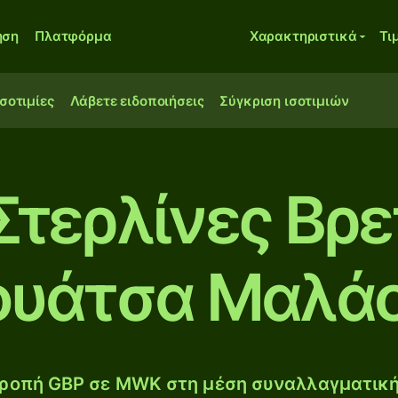
ηση
Πλατφόρμα
Χαρακτηριστικά
Τι
ισοτιμίες
Λάβετε ειδοποιήσεις
Σύγκριση ισοτιμιών
 Στερλίνες Βρε
ουάτσα Μαλάο
ροπή GBP σε MWK στη μέση συναλλαγματική 