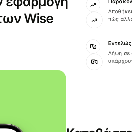
ν εφαρμογή
Παρακολ
Αποθήκευ
των Wise
πώς αλλά
Εντελώς 
Λήψη σε 
υπάρχουν