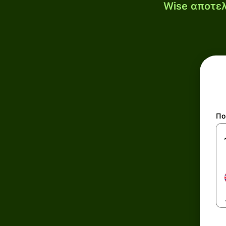
Wise αποτελ
Πο