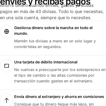
envíes y recibas pagos
Ahorra dinero cuando envíes, gastes y recibas
pagos en más de 40 divisas. Todo lo que necesitas,
en una sola cuenta, siempre que lo necesites.
Gestiona dinero sobre la marcha en todo el
mundo.
Mantén tus divisas a mano en un solo lugar y
conviértelas en segundos.
Una tarjeta de débito internacional
No vuelvas a preocuparte por los sobreprecios en
el tipo de cambio o las altas comisiones por
transacción cuando gastes en el extranjero.
Envía dinero al extranjero y ahorra en comisiones
Consigue que tu dinero llegue más lejos, sin