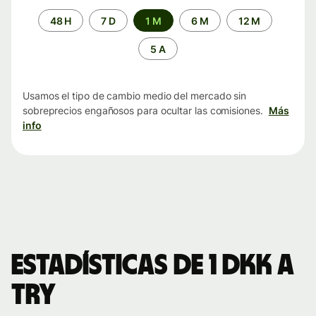
Periodo
48 H
7 D
1 M
6 M
12 M
de
tiempo
5 A
Usamos el tipo de cambio medio del mercado sin
sobreprecios engañosos para ocultar las comisiones.
Más
info
Estadísticas de 1 DKK a
TRY