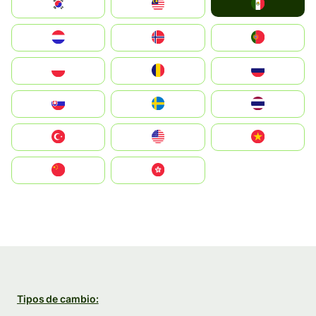
Mexico
South Korea
Malay
Nederland
Norge
Portugal
Polska
România
Россия
Slovensko
Ruoŧŧa
ไทย
Türkiye
United States
Vietnam
中国
中國香港特別行政區
Tipos de cambio: