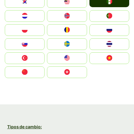
Mexico
South Korea
Malay
Nederland
Norge
Portugal
Polska
România
Россия
Slovensko
Ruoŧŧa
ไทย
Türkiye
United States
Vietnam
中国
中國香港特別行政區
Tipos de cambio: