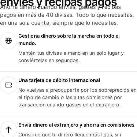
envíes y recibas pagos
Ahorra dinero cuando envíes, gastes y recibas
pagos en más de 40 divisas. Todo lo que necesitas,
en una sola cuenta, siempre que lo necesites.
Gestiona dinero sobre la marcha en todo el
mundo.
Mantén tus divisas a mano en un solo lugar y
conviértelas en segundos.
Una tarjeta de débito internacional
No vuelvas a preocuparte por los sobreprecios en
el tipo de cambio o las altas comisiones por
transacción cuando gastes en el extranjero.
Envía dinero al extranjero y ahorra en comisiones
Consigue que tu dinero llegue más lejos, sin