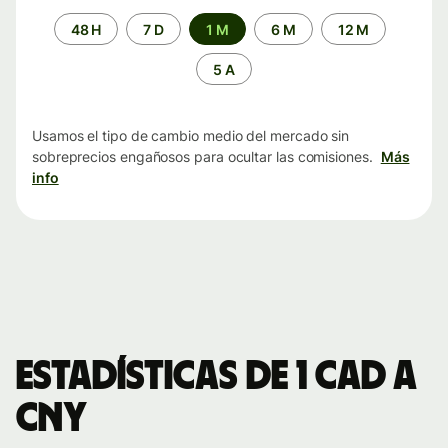
Periodo
48 H
7 D
1 M
6 M
12 M
de
tiempo
5 A
Usamos el tipo de cambio medio del mercado sin
sobreprecios engañosos para ocultar las comisiones.
Más
info
Estadísticas de 1 CAD a
CNY