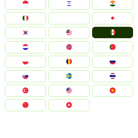
Indonesia
Israel
India
Italia
JA
Japan
Mexico
South Korea
Malay
Nederland
Norge
Portugal
Polska
România
Россия
Slovensko
Ruoŧŧa
ไทย
Türkiye
United States
Vietnam
中国
中國香港特別行政區