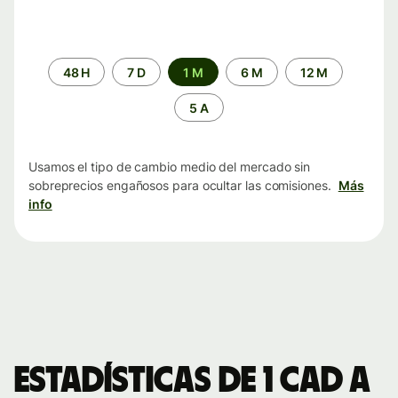
Periodo
48 H
7 D
1 M
6 M
12 M
de
tiempo
5 A
Usamos el tipo de cambio medio del mercado sin
sobreprecios engañosos para ocultar las comisiones.
Más
info
Estadísticas de 1 CAD a