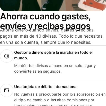
Ahorra cuando gastes,
envíes y recibas pagos
Ahorra dinero cuando envíes, gastes y recibas
pagos en más de 40 divisas. Todo lo que necesitas,
en una sola cuenta, siempre que lo necesites.
Gestiona dinero sobre la marcha en todo el
mundo.
Mantén tus divisas a mano en un solo lugar y
conviértelas en segundos.
Una tarjeta de débito internacional
No vuelvas a preocuparte por los sobreprecios en
el tipo de cambio o las altas comisiones por
transacción cuando gastes en el extranjero.