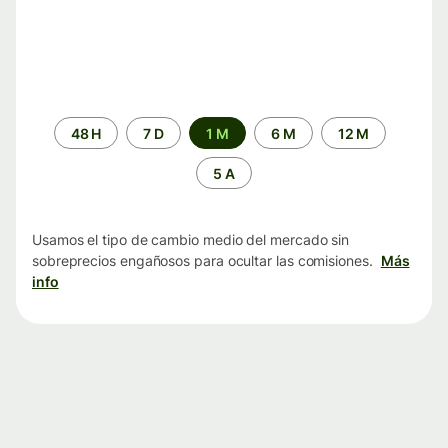
Periodo
48 H
7 D
1 M
6 M
12 M
de
tiempo
5 A
Usamos el tipo de cambio medio del mercado sin
sobreprecios engañosos para ocultar las comisiones.
Más
info