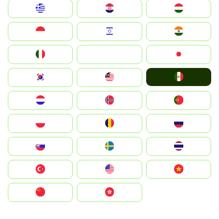
Greece
Hrvatska
Magyarország
Indonesia
Israel
India
Italia
JA
Japan
Mexico
South Korea
Malay
Nederland
Norge
Portugal
Polska
România
Россия
Slovensko
Ruoŧŧa
ไทย
Türkiye
United States
Vietnam
中国
中國香港特別行政區