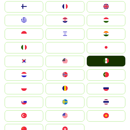
Suomi
France
United Kingdom
Greece
Hrvatska
Magyarország
Indonesia
Israel
India
Italia
JA
Japan
Mexico
South Korea
Malay
Nederland
Norge
Portugal
Polska
România
Россия
Slovensko
Ruoŧŧa
ไทย
Türkiye
United States
Vietnam
中国
中國香港特別行政區