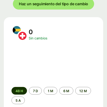
Haz un seguimiento del tipo de cambio
0
Sin cambios
Periodo
48 H
7 D
1 M
6 M
12 M
de
tiempo
5 A