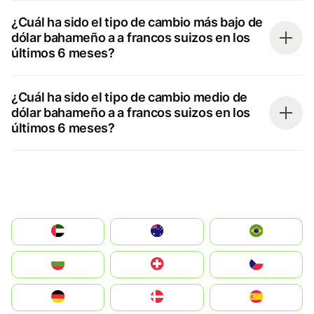
¿Cuál ha sido el tipo de cambio más bajo de
dólar bahameño a a francos suizos en los
últimos 6 meses?
¿Cuál ha sido el tipo de cambio medio de
dólar bahameño a a francos suizos en los
últimos 6 meses?
الإمارات العربية المتحدة
Australia
Brazil
България
Switzerland
Czechia
Deutschland
Denmark
España