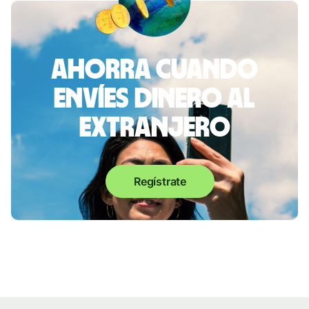
Ahorra cuando
envíes dinero al
extranjero
Regístrate