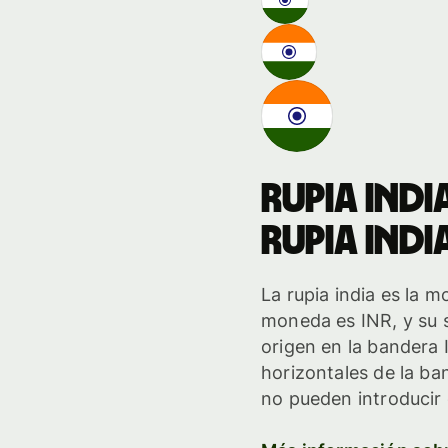
rupia indi
rupia indi
La rupia india es la m
moneda es INR, y su s
origen en la bandera I
horizontales de la ba
no pueden introducir o