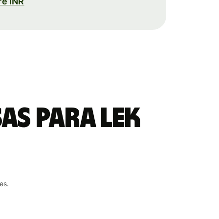
re INR
sas para lek
es.