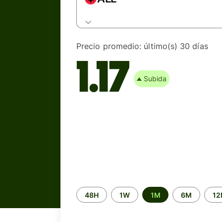
Precio promedio:
último(s) 30 días
1.17
Subida
Time
48H
1W
1M
6M
1
period