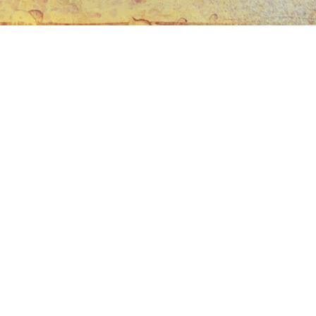
Dinero sin
fronteras
Descubre más