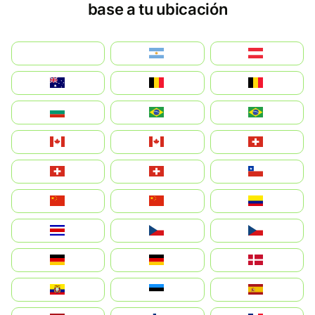
base a tu ubicación
بالعربية
Argentina
Österreich
Australia
België
Belgique
България
Brasil (ES)
Brasil
Canada (FR)
Canada
Svizzera
Suisse
Schweiz
Chile
中国
China
Colombia
Costa Rica
Czechia
Česko
Deutschland
Germany
Danmark
Ecuador
Eesti
Spain