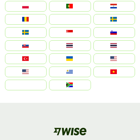
Polska
Portugal
Paraguay
România
На русском
Sweden
Sverige
Singapore
Slovenija
Slovensko
Thailand
ไทย
Türkiye
Україна
United States
Estados Unidos
Uruguay
Việt Nam
بالعربية
South Africa