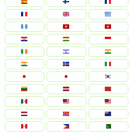
España
Suomi
France
France
United Kingdom
Ελλάδα
Guatemala
Hong Kong
中國香港特別行政區
Hrvatska
Magyarország
Indonesia
Ireland
ישראל
भारत
India
Ísland
Italia
Japan
日本
대한민국
Lietuva
Latvija
Maroc
México
Malaysia (MS)
Malaysia
Nederland
Norge
New Zealand
Perú
Philippines
Pakistan