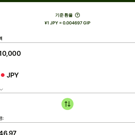
기준 환율
¥1 JPY = 0.004697 GIP
액
JPY
전: