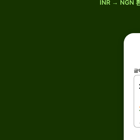
INR → NG
금