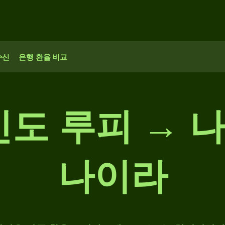
수신
은행 환율 비교
0 인도 루피 →
나이라