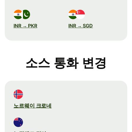
INR → PKR
INR → SGD
소스 통화 변경
노르웨이 크로네