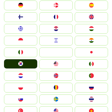
Deutschland
Denmark
España
Suomi
France
United Kingdom
Greece
Hrvatska
Magyarország
Indonesia
Israel
India
Italia
JA
Japan
South Korea
Malay
Mexico
Nederland
Norge
Portugal
Polska
România
Россия
Slovensko
Ruoŧŧa
ไทย
Türkiye
United States
Vietnam