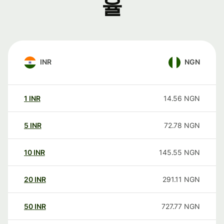
율
INR
NGN
1
INR
14.56
NGN
5
INR
72.78
NGN
10
INR
145.55
NGN
20
INR
291.11
NGN
50
INR
727.77
NGN