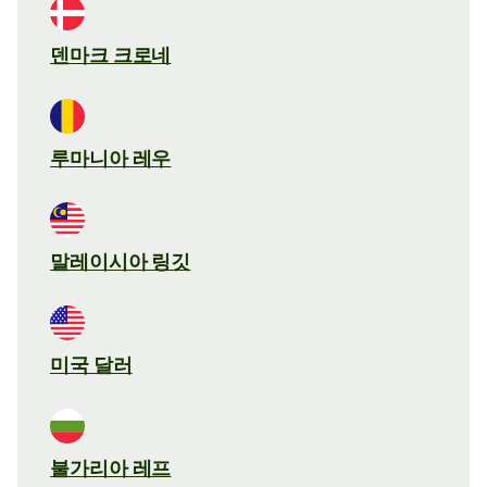
덴마크 크로네
루마니아 레우
말레이시아 링깃
미국 달러
불가리아 레프