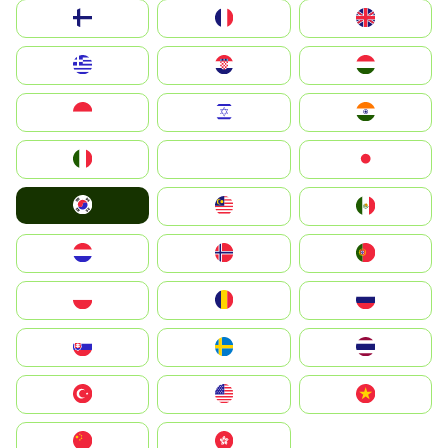
Suomi
France
United Kingdom
Greece
Hrvatska
Magyarország
Indonesia
Israel
India
Italia
JA
Japan
South Korea
Malay
Mexico
Nederland
Norge
Portugal
Polska
România
Россия
Slovensko
Ruoŧŧa
ไทย
Türkiye
United States
Vietnam
中国
中國香港特別行政區