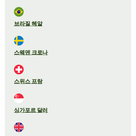
브라질 헤알
스웨덴 크로나
스위스 프랑
싱가포르 달러