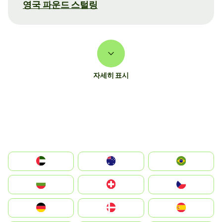
영국 파운드 스털링
자세히 표시
الإمارات العربية المتحدة
Australia
Brazil
България
Switzerland
Czechia
Deutschland
Denmark
España