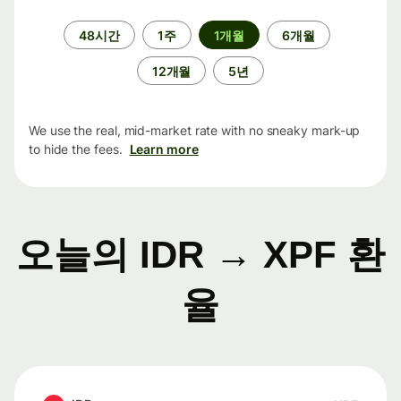
기
48시간
1주
1개월
6개월
간
12개월
5년
We use the real, mid-market rate with no sneaky mark-up
to hide the fees.
Learn more
오늘의 IDR → XPF 환
율