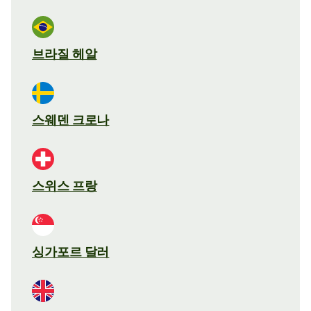
브라질 헤알
스웨덴 크로나
스위스 프랑
싱가포르 달러