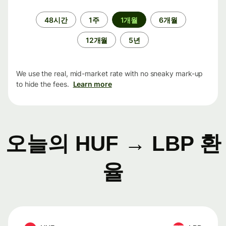
기
48시간
1주
1개월
6개월
간
12개월
5년
We use the real, mid-market rate with no sneaky mark-up
to hide the fees.
Learn more
오늘의 HUF → LBP 환
율