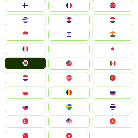
Suomi
France
United Kingdom
Greece
Hrvatska
Magyarország
Indonesia
Israel
India
Italia
JA
Japan
South Korea
Malay
Mexico
Nederland
Norge
Portugal
Polska
România
Россия
Slovensko
Ruoŧŧa
ไทย
Türkiye
United States
Vietnam
中国
中國香港特別行政區