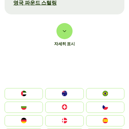
영국 파운드 스털링
자세히 표시
الإمارات العربية المتحدة
Australia
Brazil
България
Switzerland
Czechia
Deutschland
Denmark
España