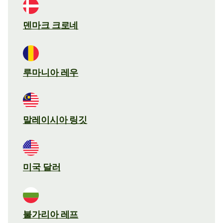
덴마크 크로네
루마니아 레우
말레이시아 링깃
미국 달러
불가리아 레프