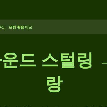
수신
은행 환율 비교
파운드 스털링 →
랑