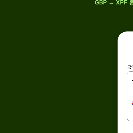
GBP → XP
금