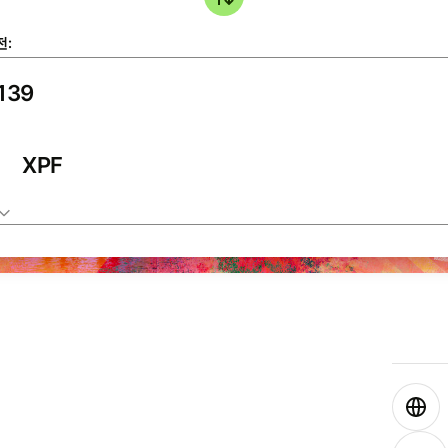
전:
XPF