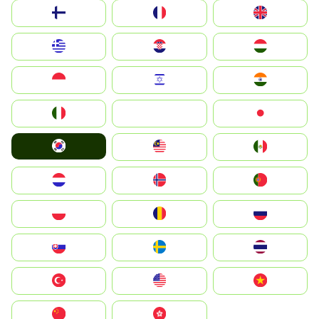
Suomi
France
United Kingdom
Greece
Hrvatska
Magyarország
Indonesia
Israel
India
Italia
JA
Japan
South Korea
Malay
Mexico
Nederland
Norge
Portugal
Polska
România
Россия
Slovensko
Ruoŧŧa
ไทย
Türkiye
United States
Vietnam
中国
中國香港特別行政區