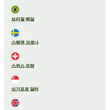
브라질 헤알
스웨덴 크로나
스위스 프랑
싱가포르 달러