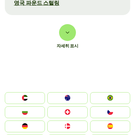
영국 파운드 스털링
자세히 표시
الإمارات العربية المتحدة
Australia
Brazil
България
Switzerland
Czechia
Deutschland
Denmark
España