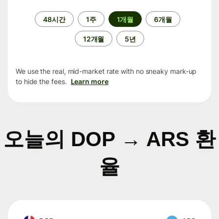
기
48시간
1주
1개월
6개월
간
12개월
5년
We use the real, mid-market rate with no sneaky mark-up
to hide the fees.
Learn more
오늘의 DOP → ARS 환
율