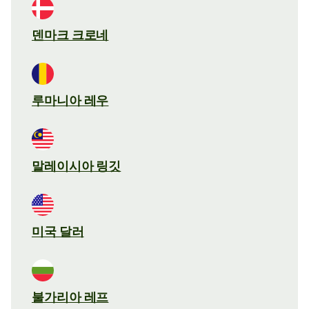
덴마크 크로네
루마니아 레우
말레이시아 링깃
미국 달러
불가리아 레프