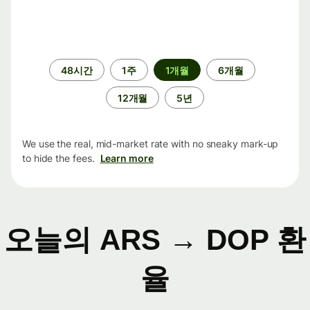
기
48시간
1주
1개월
6개월
간
12개월
5년
We use the real, mid-market rate with no sneaky mark-up
to hide the fees.
Learn more
오늘의 ARS → DOP 환
율