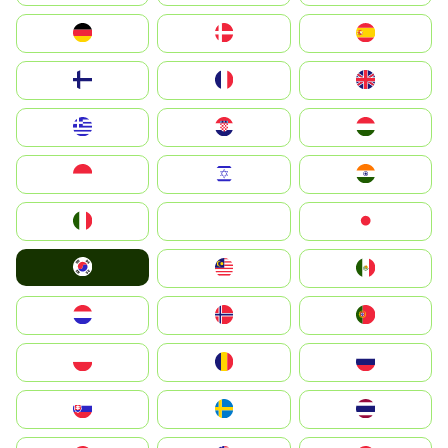
Deutschland
Denmark
España
Suomi
France
United Kingdom
Greece
Hrvatska
Magyarország
Indonesia
Israel
India
Italia
JA
Japan
South Korea
Malay
Mexico
Nederland
Norge
Portugal
Polska
România
Россия
Slovensko
Ruoŧŧa
ไทย