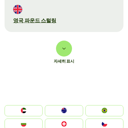
영국 파운드 스털링
자세히 표시
الإمارات العربية المتحدة
Australia
Brazil
България
Switzerland
Czechia