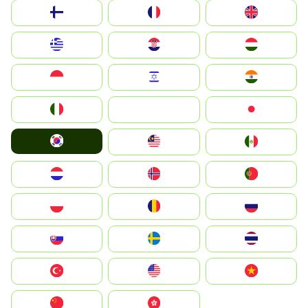
Suomi
France
United Kingdom
Greece
Hrvatska
Magyarország
Indonesia
Israel
India
Italia
JA
Japan
South Korea
Malay
Mexico
Nederland
Norge
Portugal
Polska
România
Россия
Slovensko
Ruoŧŧa
ไทย
Türkiye
United States
Vietnam
中国
中國香港特別行政區