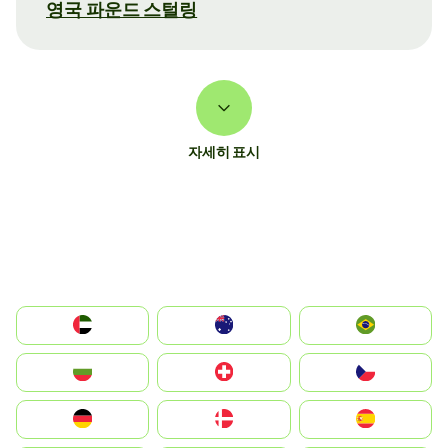
영국 파운드 스털링
자세히 표시
الإمارات العربية المتحدة
Australia
Brazil
България
Switzerland
Czechia
Deutschland
Denmark
España