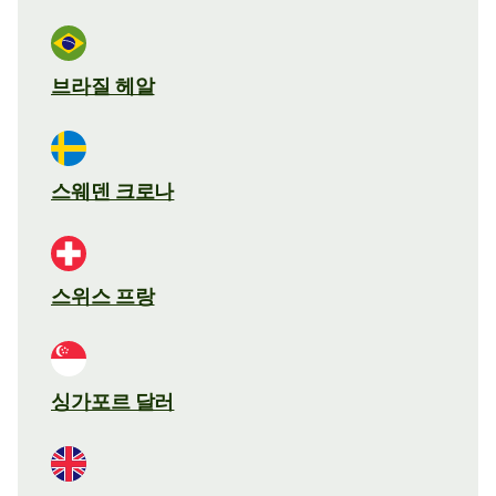
브라질 헤알
스웨덴 크로나
스위스 프랑
싱가포르 달러