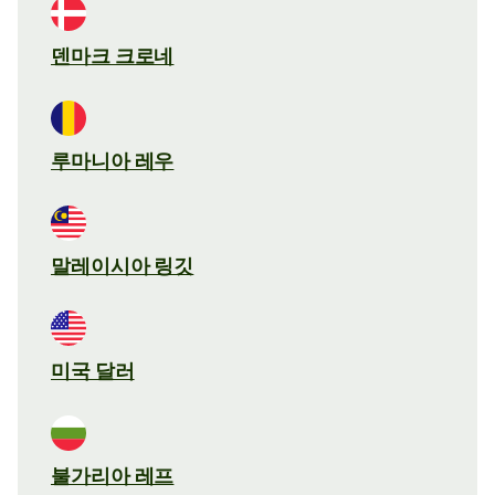
덴마크 크로네
루마니아 레우
말레이시아 링깃
미국 달러
불가리아 레프