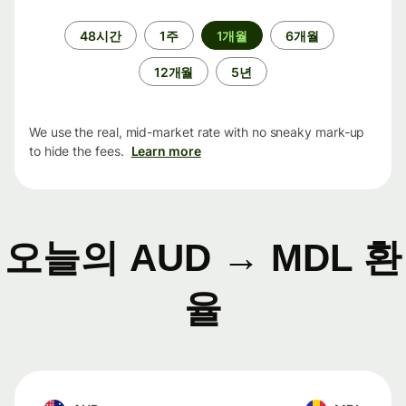
기
48시간
1주
1개월
6개월
간
12개월
5년
We use the real, mid-market rate with no sneaky mark-up
to hide the fees.
Learn more
오늘의 AUD → MDL 환
율