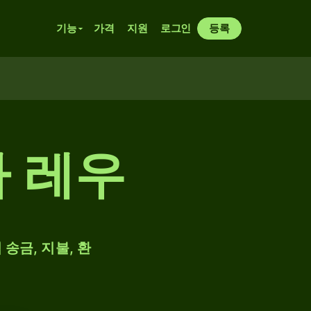
기능
가격
지원
로그인
등록
바 레우
 송금, 지불, 환