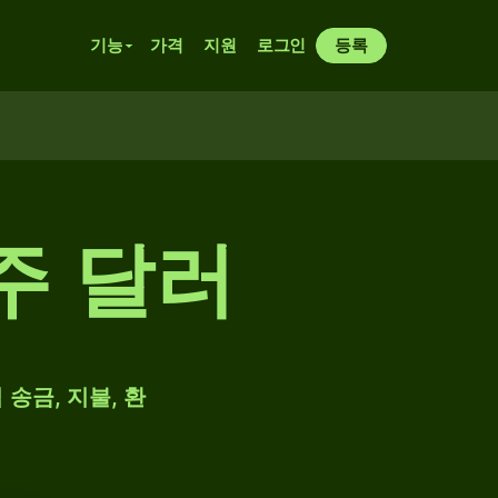
기능
가격
지원
로그인
등록
주 달러
 송금, 지불, 환