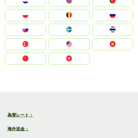
Nederland
Norge
Portugal
Polska
România
Россия
Slovensko
Ruoŧŧa
ไทย
Türkiye
United States
Vietnam
中国
中國香港特別行政區
為替レート：
海外送金：