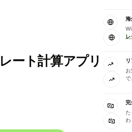
海
W
レ
替レート計算アプリ
リ
お
で
完
た
わ