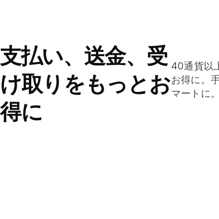
支払い、送金、受
40通貨以
け取りをもっとお
お得に。
マートに
得に