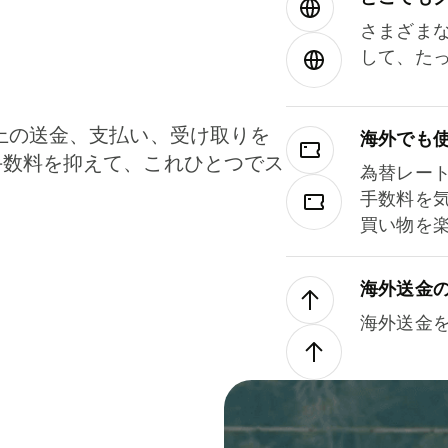
さまざま
して、た
上の送金、支払い、受け取りを
海外でも
手数料を抑えて、これひとつでス
為替レー
。
手数料を
買い物を
海外送金
海外送金