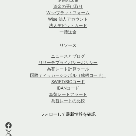
資金の受け取り
Wiseプラットフォーム
Wise 法人アカウント
法人デビットカード
一括送金
リソース
ニュースとブログ
リサーチプライバシーポリシー
為替レート計算ツール
国際ティッカーシンボル（銘柄コード）
SWIFT/BICコード
IBANコード
為替レートアラート
為替レートの比較
フォローして最新情報を確認