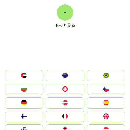
もっと見る
الإمارات العربية المتحدة
Australia
Brazil
България
Switzerland
Czechia
Deutschland
Denmark
España
Suomi
France
United Kingdom