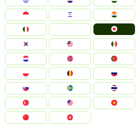
Greece
Hrvatska
Magyarország
Indonesia
Israel
India
Japan
Italia
JA
South Korea
Malay
Mexico
Nederland
Norge
Portugal
Polska
România
Россия
Slovensko
Ruoŧŧa
ไทย
Türkiye
United States
Vietnam
中国
中國香港特別行政區