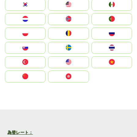
South Korea
Malay
Mexico
Nederland
Norge
Portugal
Polska
România
Россия
Slovensko
Ruoŧŧa
ไทย
Türkiye
United States
Vietnam
中国
中國香港特別行政區
為替レート：