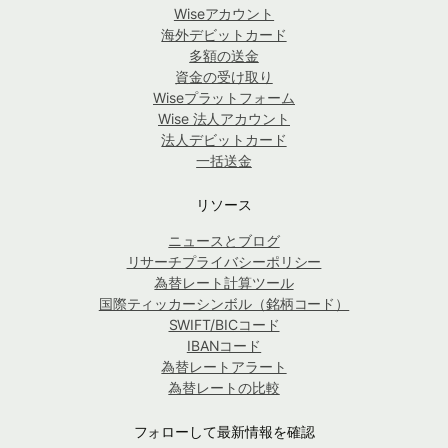
Wiseアカウント
海外デビットカード
多額の送金
資金の受け取り
Wiseプラットフォーム
Wise 法人アカウント
法人デビットカード
一括送金
リソース
ニュースとブログ
リサーチプライバシーポリシー
為替レート計算ツール
国際ティッカーシンボル（銘柄コード）
SWIFT/BICコード
IBANコード
為替レートアラート
為替レートの比較
フォローして最新情報を確認