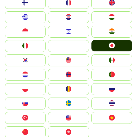
Suomi
France
United Kingdom
Greece
Hrvatska
Magyarország
Indonesia
Israel
India
Japan
Italia
JA
South Korea
Malay
Mexico
Nederland
Norge
Portugal
Polska
România
Россия
Slovensko
Ruoŧŧa
ไทย
Türkiye
United States
Vietnam
中国
中國香港特別行政區