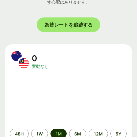
す心配はありません。
為替レートを追跡する
0
変動なし
期
48H
1W
1M
6M
12M
5Y