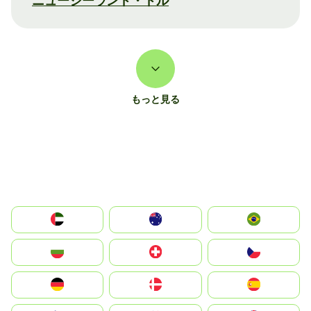
ニュージーランド・ドル
もっと見る
الإمارات العربية المتحدة
Australia
Brazil
България
Switzerland
Czechia
Deutschland
Denmark
España