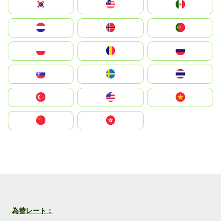
South Korea
Malay
Mexico
Nederland
Norge
Portugal
Polska
România
Россия
Slovensko
Ruoŧŧa
ไทย
Türkiye
United States
Vietnam
中国
中國香港特別行政區
為替レート：