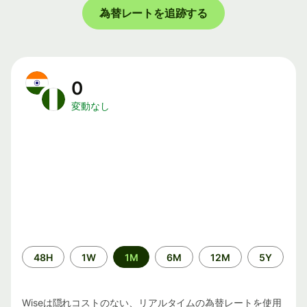
為替レートを追跡する
0
変動なし
期
48H
1W
1M
6M
12M
5Y
間
Wiseは隠れコストのない、リアルタイムの為替レートを使用