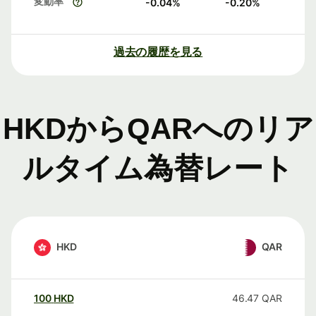
変動率
-0.04
%
-0.20
%
過去の履歴を見る
HKDからQARへのリア
ルタイム為替レート
HKD
QAR
100
HKD
46.47
QAR