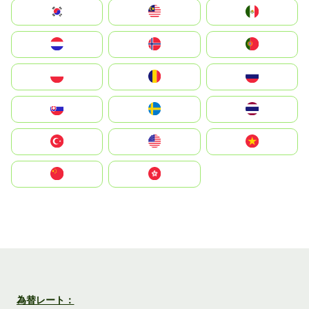
South Korea
Malay
Mexico
Nederland
Norge
Portugal
Polska
România
Россия
Slovensko
Ruoŧŧa
ไทย
Türkiye
United States
Vietnam
中国
中國香港特別行政區
為替レート：