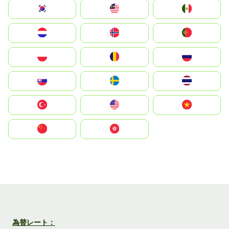
South Korea
Malay
Mexico
Nederland
Norge
Portugal
Polska
România
Россия
Slovensko
Ruoŧŧa
ไทย
Türkiye
United States
Vietnam
中国
中國香港特別行政區
為替レート：