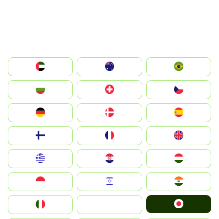
الإمارات العربية المتحدة
Australia
Brazil
България
Switzerland
Czechia
Deutschland
Denmark
España
Suomi
France
United Kingdom
Greece
Hrvatska
Magyarország
Indonesia
Israel
India
Japan
Italia
JA