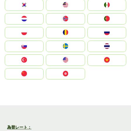
South Korea
Malay
Mexico
Nederland
Norge
Portugal
Polska
România
Россия
Slovensko
Ruoŧŧa
ไทย
Türkiye
United States
Vietnam
中国
中國香港特別行政區
為替レート：