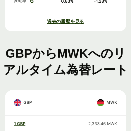
変動率
0.83
%
-1.28
%
過去の履歴を見る
GBPからMWKへのリ
アルタイム為替レート
GBP
MWK
1
GBP
2,333.46
MWK