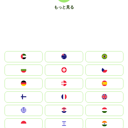
もっと見る
الإمارات العربية المتحدة
Australia
Brazil
България
Switzerland
Czechia
Deutschland
Denmark
España
Suomi
France
United Kingdom
Greece
Hrvatska
Magyarország
Indonesia
Israel
India