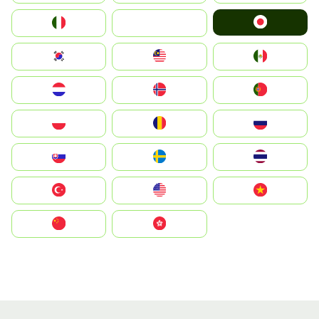
Japan
Italia
JA
South Korea
Malay
Mexico
Nederland
Norge
Portugal
Polska
România
Россия
Slovensko
Ruoŧŧa
ไทย
Türkiye
United States
Vietnam
中国
中國香港特別行政區