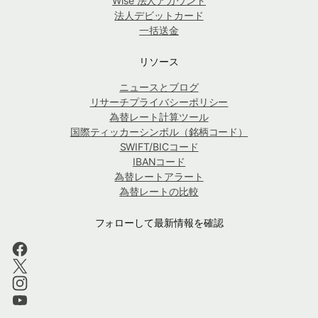
Wise 法人アカウント
法人デビットカード
一括送金
リソース
ニュースとブログ
リサーチプライバシーポリシー
為替レート計算ツール
国際ティッカーシンボル（銘柄コード）
SWIFT/BICコード
IBANコード
為替レートアラート
為替レートの比較
フォローして最新情報を確認