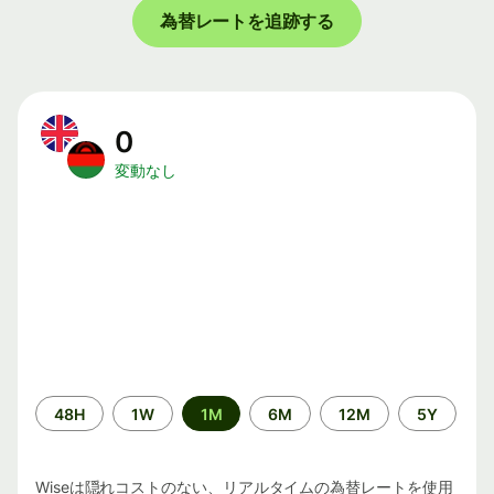
為替レートを追跡する
0
変動なし
期
48H
1W
1M
6M
12M
5Y
間
Wiseは隠れコストのない、リアルタイムの為替レートを使用