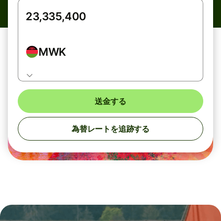
MWK
送金する
為替レートを追跡する