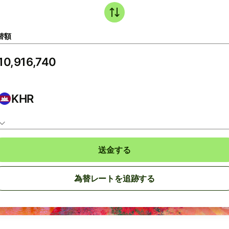
替額
KHR
送金する
為替レートを追跡する