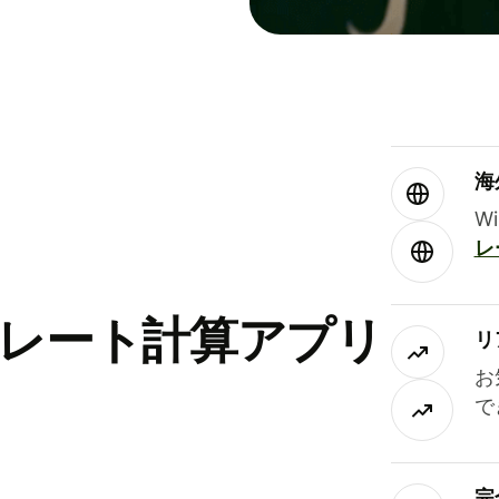
海
W
レ
替レート計算アプリ
リ
お
で
完