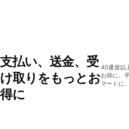
支払い、送金、受
40通貨以
け取りをもっとお
お得に。
マートに
得に