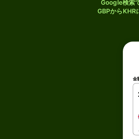
Google
GBPからKH
金