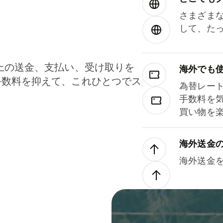
さまざま
して、た
上の送金、支払い、受け取りを
海外でも
手数料を抑えて、これひとつでス
為替レー
。
手数料を
買い物を
海外送金
海外送金