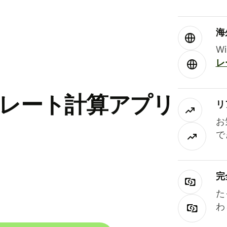
海
W
レ
替レート計算アプリ
リ
お
で
完
た
わ