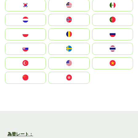
South Korea
Malay
Mexico
Nederland
Norge
Portugal
Polska
România
Россия
Slovensko
Ruoŧŧa
ไทย
Türkiye
United States
Vietnam
中国
中國香港特別行政區
為替レート：