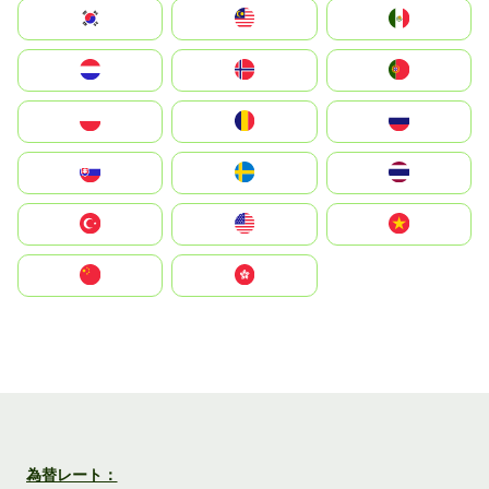
South Korea
Malay
Mexico
Nederland
Norge
Portugal
Polska
România
Россия
Slovensko
Ruoŧŧa
ไทย
Türkiye
United States
Vietnam
中国
中國香港特別行政區
為替レート：