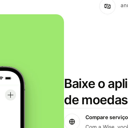
an
Baixe o apl
de moedas 
Compare serviços
Com a Wise, voc