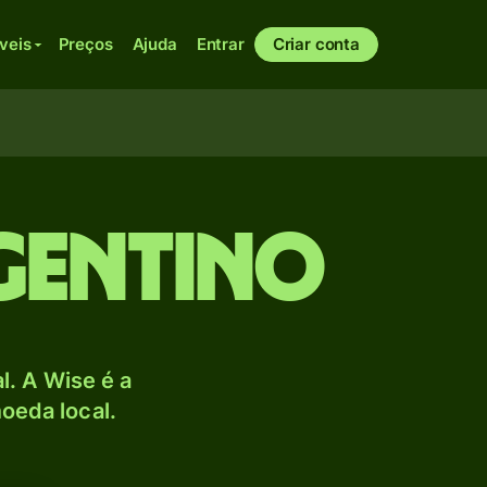
veis
Preços
Ajuda
Entrar
Criar conta
gentino
. A Wise é a
oeda local.