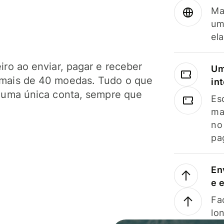
Ma
um
el
ro ao enviar, pagar e receber
Um
mais de 40 moedas. Tudo o que
in
 uma única conta, sempre que
Es
ma
no
pa
En
e 
Faç
lo