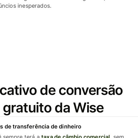
úncios inesperados.
icativo de conversão
gratuito da Wise
 de transferência de dinheiro
ê sempre terá a
taxa de câmbio comercial
, sem