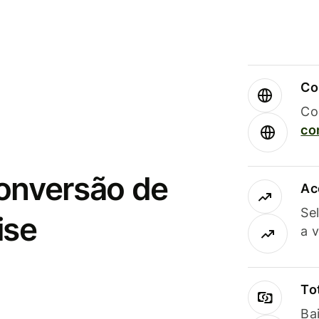
Co
Co
co
conversão de
Ac
Se
ise
a 
To
Ba