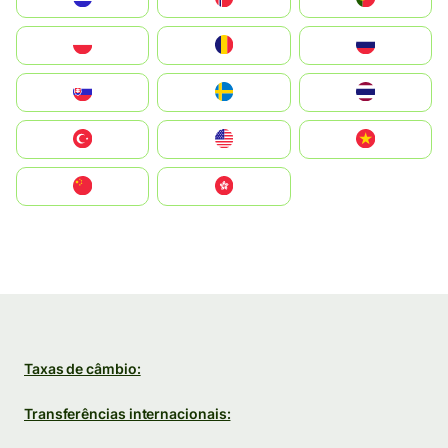
Polska
România
Россия
Slovensko
Ruoŧŧa
ไทย
Türkiye
United States
Vietnam
中国
中國香港特別行政區
Taxas de câmbio:
Transferências internacionais: