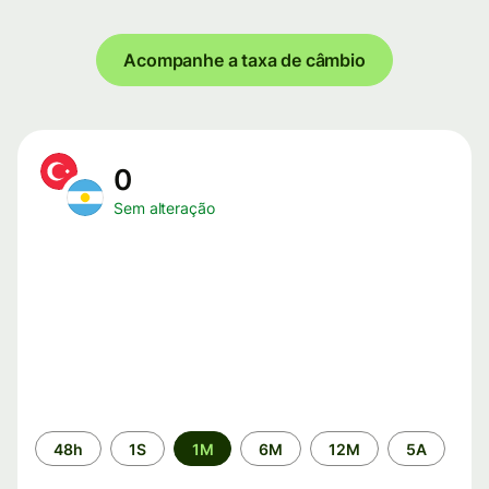
Acompanhe a taxa de câmbio
0
Sem alteração
Período
48h
1S
1M
6M
12M
5A
de
tempo