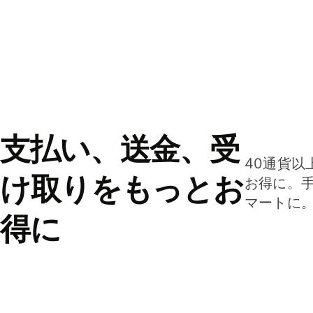
支払い、送金、受
40通貨以
け取りをもっとお
お得に。
マートに
得に