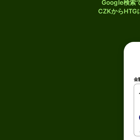
Google
CZKからHT
金