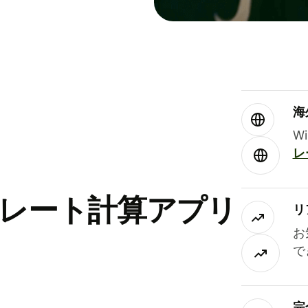
海
W
レ
替レート計算アプリ
リ
お
で
完