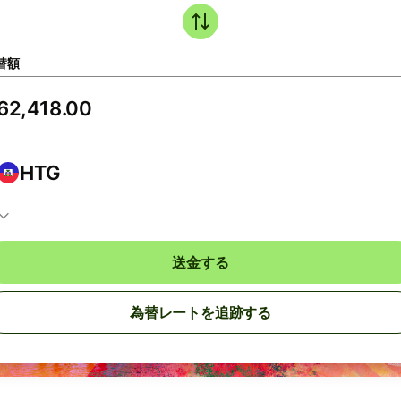
替額
HTG
送金する
為替レートを追跡する