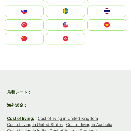
Slovensko
Ruoŧŧa
ไทย
Türkiye
United States
Vietnam
中国
中國香港特別行政區
為替レート：
海外送金：
Cost of living:
Cost of living in United Kingdom
Cost of living in United States
Cost of living in Australia
Cost of living in India
Cost of living in Germany