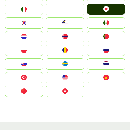
Japan
Italia
JA
South Korea
Malay
Mexico
Nederland
Norge
Portugal
Polska
România
Россия
Slovensko
Ruoŧŧa
ไทย
Türkiye
United States
Vietnam
中国
中國香港特別行政區