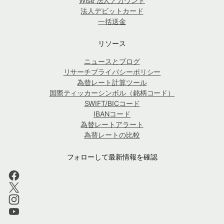
Wise 法人アカウント
法人デビットカード
一括送金
リソース
ニュースとブログ
リサーチプライバシーポリシー
為替レート計算ツール
国際ティッカーシンボル（銘柄コード）
SWIFT/BICコード
IBANコード
為替レートアラート
為替レートの比較
フォローして最新情報を確認