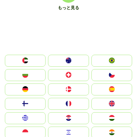
もっと見る
الإمارات العربية المتحدة
Australia
Brazil
България
Switzerland
Czechia
Deutschland
Denmark
España
Suomi
France
United Kingdom
Greece
Hrvatska
Magyarország
Indonesia
Israel
India