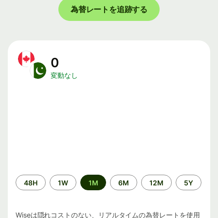
為替レートを追跡する
0
変動なし
期
48H
1W
1M
6M
12M
5Y
間
Wiseは隠れコストのない、リアルタイムの為替レートを使用