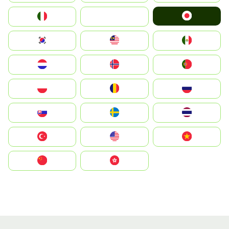
Japan
Italia
JA
South Korea
Malay
Mexico
Nederland
Norge
Portugal
Polska
România
Россия
Slovensko
Ruoŧŧa
ไทย
Türkiye
United States
Vietnam
中国
中國香港特別行政區