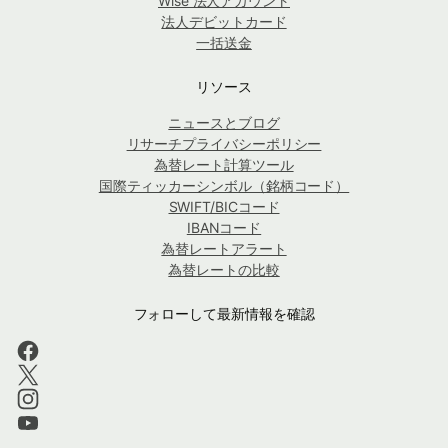
Wise 法人アカウント
法人デビットカード
一括送金
リソース
ニュースとブログ
リサーチプライバシーポリシー
為替レート計算ツール
国際ティッカーシンボル（銘柄コード）
SWIFT/BICコード
IBANコード
為替レートアラート
為替レートの比較
フォローして最新情報を確認