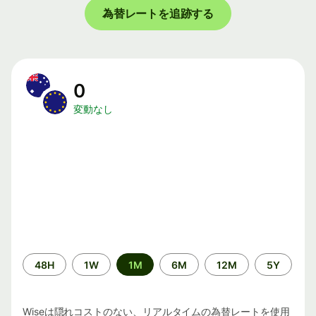
為替レートを追跡する
0
変動なし
期
48H
1W
1M
6M
12M
5Y
間
Wiseは隠れコストのない、リアルタイムの為替レートを使用