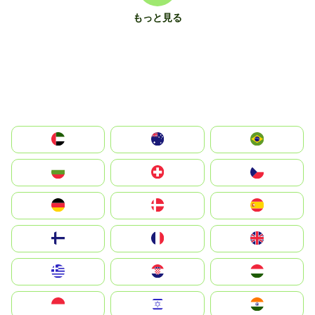
もっと見る
الإمارات العربية المتحدة
Australia
Brazil
България
Switzerland
Czechia
Deutschland
Denmark
España
Suomi
France
United Kingdom
Greece
Hrvatska
Magyarország
Indonesia
Israel
India