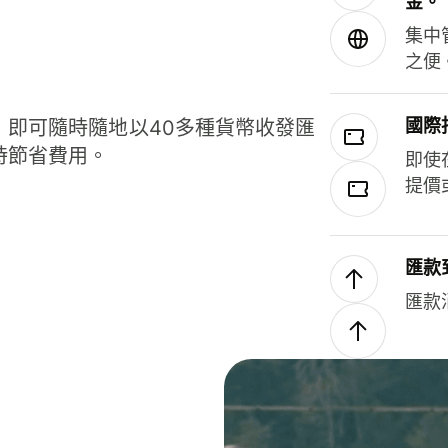
金。
集中
之便
國際
，即可隨時隨地以40多種貨幣收發匯
時節省費用。
即使
提價
匯款
匯款