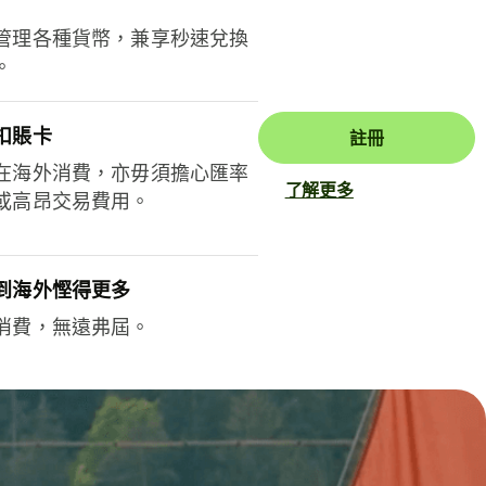
管理各種貨幣，兼享秒速兌換
。
扣賬卡
註冊
在海外消費，亦毋須擔心匯率
了解更多
或高昂交易費用。
到海外慳得更多
消費，無遠弗屆。