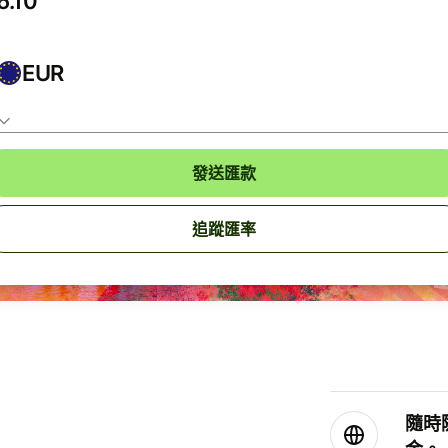
EUR
發送匯款
追蹤匯率
隨時