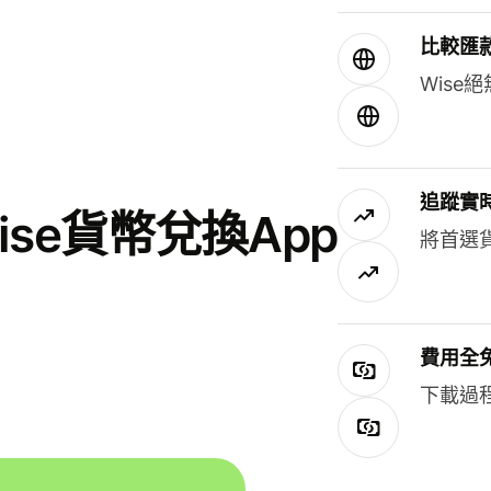
比較匯
Wis
追蹤實
se貨幣兌換App
將首選
費用全
下載過