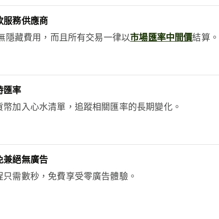
款服務供應商
e絕無隱藏費用，而且所有交易一律以
市場匯率中間價
結算。
時匯率
貨幣加入心水清單，追蹤相關匯率的長期變化。
免兼絕無廣告
程只需數秒，免費享受零廣告體驗。