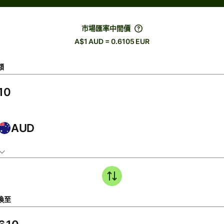
市場匯率中間價
A$1 AUD = 0.6105 EUR
額
AUD
換至