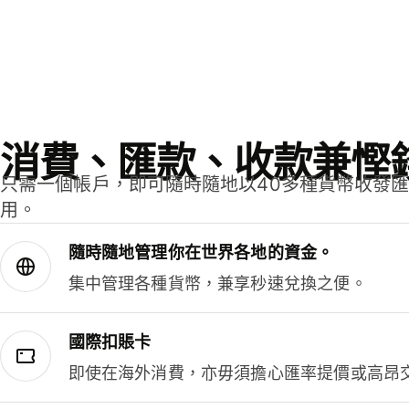
消費、匯款、收款兼慳
只需一個帳戶，即可隨時隨地以40多種貨幣收發
用。
隨時隨地管理你在世界各地的資金。
集中管理各種貨幣，兼享秒速兌換之便。
國際扣賬卡
即使在海外消費，亦毋須擔心匯率提價或高昂