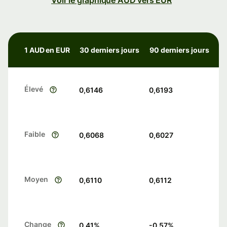
Voir le graphique AUD vers EUR
1 AUD en EUR
30 derniers jours
90 derniers jours
Élevé
0,6146
0,6193
Faible
0,6068
0,6027
Moyen
0,6110
0,6112
Change
0.41
%
-0.57
%