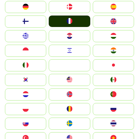
Deutschland
Denmark
España
France
Suomi
United Kingdom
Greece
Hrvatska
Magyarország
Indonesia
Israel
India
Italia
JA
Japan
South Korea
Malay
Mexico
Nederland
Norge
Portugal
Polska
România
Россия
Slovensko
Ruoŧŧa
ไทย
Türkiye
United States
Vietnam