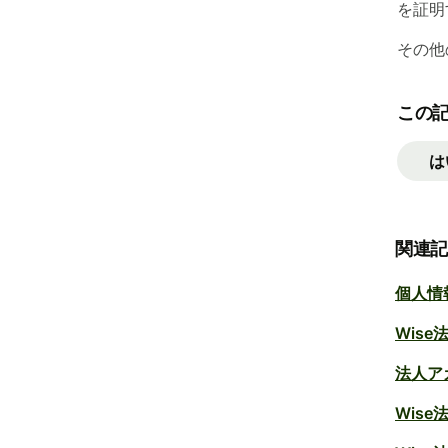
を証明
その他
この
は
関連
個人情
Wis
法人ア
Wis