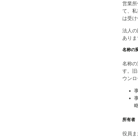
営業所
て、私
は受け
法人の
ありま
名称の
名称の
す。旧
ウンロ
所有者
役員ま