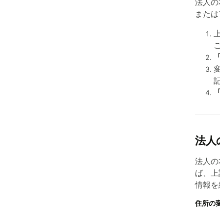
法人の
または
法人
法人の
ば、上
情報を
住所の