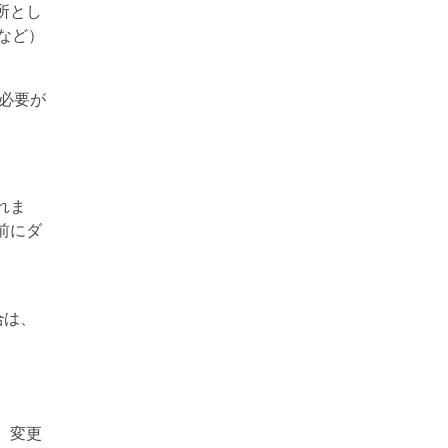
所とし
など）
る必要が
れま
前にダ
合は、
。変更