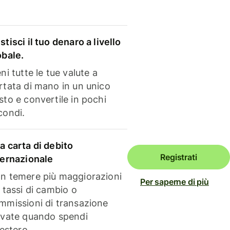
stisci il tuo denaro a livello
obale.
ni tutte le tue valute a
rtata di mano in un unico
sto e convertile in pochi
condi.
a carta di debito
Registrati
ternazionale
n temere più maggiorazioni
Per saperne di più
i tassi di cambio o
mmissioni di transazione
evate quando spendi
'estero.