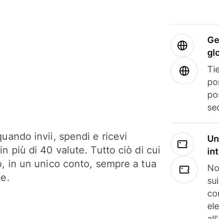
Ge
gl
Tie
po
po
se
uando invii, spendi e ricevi
Un
n più di 40 valute. Tutto ciò di cui
in
o, in un unico conto, sempre a tua
No
ne.
su
co
el
all