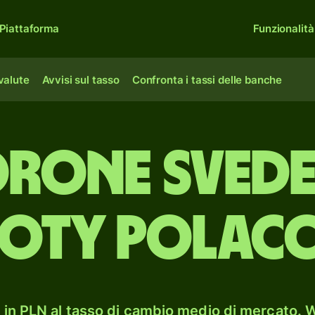
Piattaforma
Funzionalità
 valute
Avvisi sul tasso
Confronta i tassi delle banche
rone svede
loty polacc
in PLN al tasso di cambio medio di mercato. W