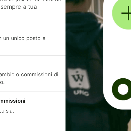
, sempre a tua
in un unico posto e
cambio o commissioni di
o.
commissioni
u sia.