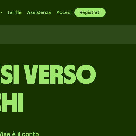
Tariffe
Assistenza
Accedi
Registrati
si verso
hi
ise è il conto