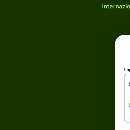
internazi
Im