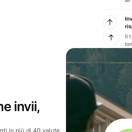
In
ri
Il
lo
e invii,
ti in più di 40 valute.