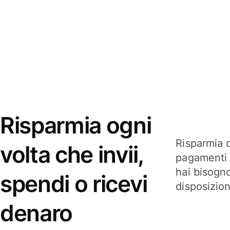
Risparmia ogni
Risparmia q
volta che invii,
pagamenti i
hai bisogn
spendi o ricevi
disposizio
denaro