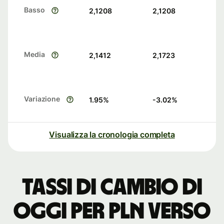
Basso
2,1208
2,1208
Media
2,1412
2,1723
Variazione
1.95
%
-3.02
%
Visualizza la cronologia completa
Tassi di cambio di
oggi per PLN verso