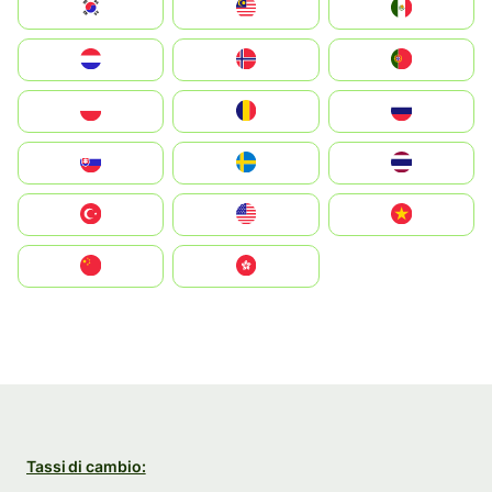
South Korea
Malay
Mexico
Nederland
Norge
Portugal
Polska
România
Россия
Slovensko
Ruoŧŧa
ไทย
Türkiye
United States
Vietnam
中国
中國香港特別行政區
Tassi di cambio: