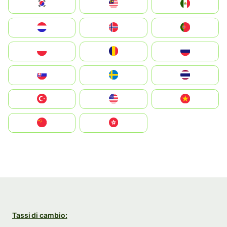
South Korea
Malay
Mexico
Nederland
Norge
Portugal
Polska
România
Россия
Slovensko
Ruoŧŧa
ไทย
Türkiye
United States
Vietnam
中国
中國香港特別行政區
Tassi di cambio: