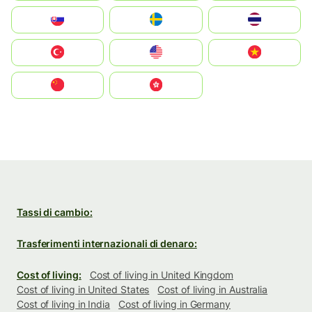
Slovensko
Ruoŧŧa
ไทย
Türkiye
United States
Vietnam
中国
中國香港特別行政區
Tassi di cambio:
Trasferimenti internazionali di denaro:
Cost of living:
Cost of living in United Kingdom
Cost of living in United States
Cost of living in Australia
Cost of living in India
Cost of living in Germany