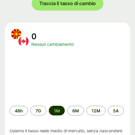
Traccia il tasso di cambio
0
Nessun cambiamento
Periodo
48h
7G
1M
6M
12M
5A
di
tempo
Usiamo il tasso reale medio di mercato, senza nascondere