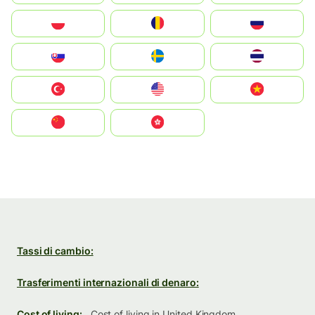
Polska
România
Россия
Slovensko
Ruoŧŧa
ไทย
Türkiye
United States
Vietnam
中国
中國香港特別行政區
Tassi di cambio:
Trasferimenti internazionali di denaro:
Cost of living:
Cost of living in United Kingdom