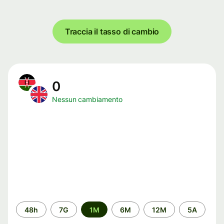
Traccia il tasso di cambio
0
Nessun cambiamento
Periodo
48h
7G
1M
6M
12M
5A
di