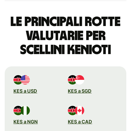
Le principali rotte
valutarie per
scellini kenioti
KES a USD
KES a SGD
KES a NGN
KES a CAD