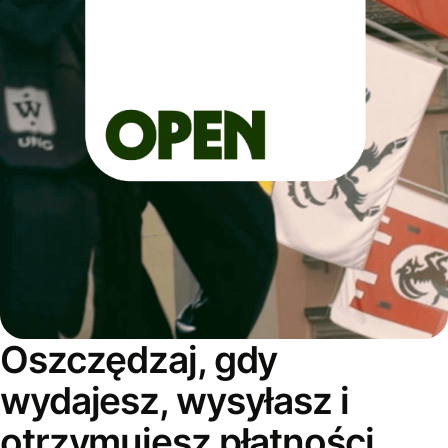
Oszczędzaj, gdy
wydajesz, wysyłasz i
otrzymujesz płatności