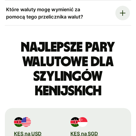
Które waluty mogę wymienić za
pomocą tego przelicznika walut?
Najlepsze pary
walutowe dla
szylingów
kenijskich
KES na USD
KES na SGD