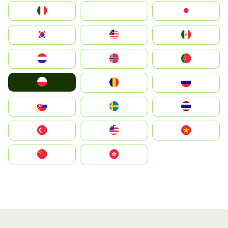
Italia
JA
Japan
South Korea
Malay
Mexico
Nederland
Norge
Portugal
Polska
România
Россия
Slovensko
Ruoŧŧa
ไทย
Türkiye
United States
Vietnam
中国
中國香港特別行政區