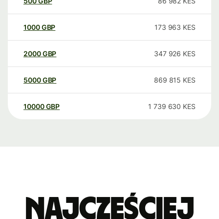
500
GBP
86 982
KES
1000
GBP
173 963
KES
2000
GBP
347 926
KES
5000
GBP
869 815
KES
10000
GBP
1 739 630
KES
Najczęściej