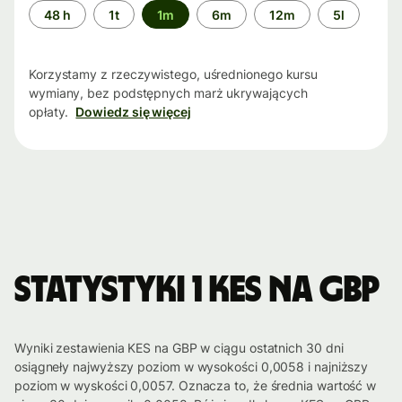
Przedział
48 h
1t
1m
6m
12m
5l
czasu
Korzystamy z rzeczywistego, uśrednionego kursu
wymiany, bez podstępnych marż ukrywających
opłaty.
Dowiedz się więcej
Statystyki 1 KES na GBP
Wyniki zestawienia KES na GBP w ciągu ostatnich 30 dni
osiągneły najwyższy poziom w wysokości 0,0058 i najniższy
poziom w wyskości 0,0057. Oznacza to, że średnia wartość w