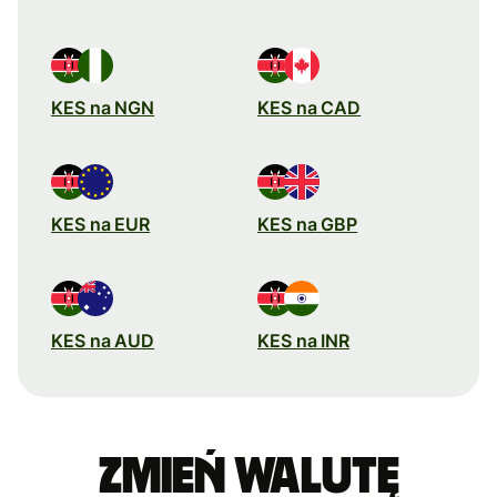
KES na NGN
KES na CAD
KES na EUR
KES na GBP
KES na AUD
KES na INR
Zmień walutę