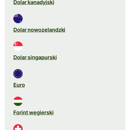
Dolar kanadyjski
Dolar nowozelandzki
Dolar singapurski
Euro
Forint węgierski