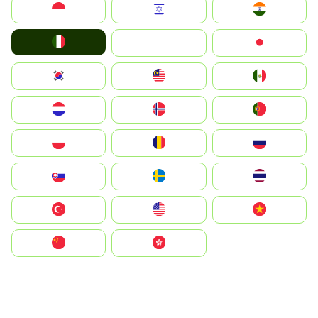
Indonesia
Israel
India
Italia
JA
Japan
South Korea
Malay
Mexico
Nederland
Norge
Portugal
Polska
România
Россия
Slovensko
Ruoŧŧa
ไทย
Türkiye
United States
Vietnam
中国
中國香港特別行政區